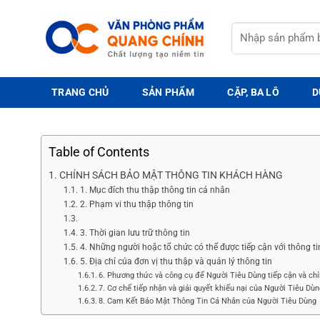
Bỏ
qua
Tìm
nội
kiếm:
dung
TRANG CHỦ
SẢN PHẨM
CẶP, BA LÔ
D
Table of Contents
CHÍNH SÁCH BẢO MẬT THÔNG TIN KHÁCH HÀNG
1. Mục đích thu thập thông tin cá nhân
2. Phạm vi thu thập thông tin
3. Thời gian lưu trữ thông tin
4. Những người hoặc tổ chức có thể được tiếp cận với thông ti
5. Địa chỉ của đơn vị thu thập và quản lý thông tin
6. Phương thức và công cụ để Người Tiêu Dùng tiếp cận và chỉ
7. Cơ chế tiếp nhận và giải quyết khiếu nại của Người Tiêu Dù
8. Cam Kết Bảo Mật Thông Tin Cá Nhân của Người Tiêu Dùng