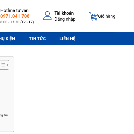
Hotline tư vấn
Tài khoản
0971.041.708
Giỏ hàng
Đăng nhập
8:00 - 17:30 (T2 - T7)
HỤ KIỆN
TIN TỨC
LIÊN HỆ
ng tin