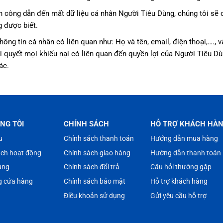
ấn công dẫn đến mất dữ liệu cá nhân Người Tiêu Dùng, chúng tôi sẽ
g được biết.
ng tin cá nhân có liên quan như: Họ và tên, email, điện thoại,…., và
 quyết mọi khiếu nại có liên quan đến quyền lợi của Người Tiêu Dùn
ác.
NG TÔI
CHÍNH SÁCH
HỖ TRỢ KHÁCH HÀ
u
Chính sách thanh toán
Hướng dẫn mua hàng
ách hoạt động
Chính sách giao hàng
Hướng dẫn thanh toán
ụng
Chính sách đổi trả
Câu hỏi thường gặp
g cửa hàng
Chính sách bảo mật
Hỗ trợ khách hàng
Điều khoản sử dụng
Gửi yêu cầu hỗ trợ