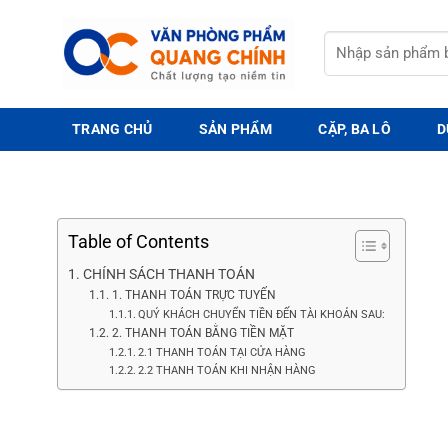
Bỏ
qua
Tìm
nội
kiếm:
dung
TRANG CHỦ
SẢN PHẨM
CẶP, BA LÔ
D
Table of Contents
CHÍNH SÁCH THANH TOÁN
1. THANH TOÁN TRỰC TUYẾN
QUÝ KHÁCH CHUYỂN TIỀN ĐẾN TÀI KHOẢN SAU:
2. THANH TOÁN BẰNG TIỀN MẶT
2.1 THANH TOÁN TẠI CỬA HÀNG
2.2 THANH TOÁN KHI NHẬN HÀNG