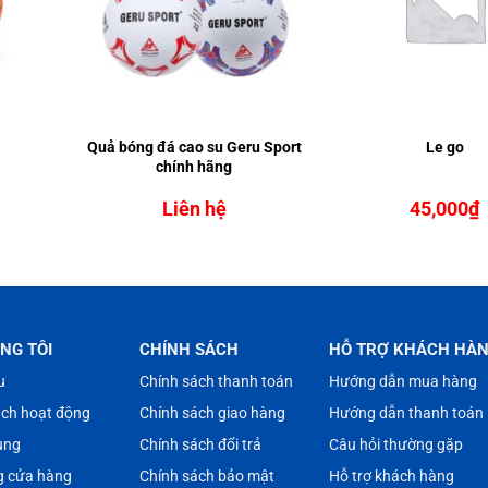
Quả bóng đá cao su Geru Sport
Le go
chính hãng
Liên hệ
45,000
₫
NG TÔI
CHÍNH SÁCH
HỖ TRỢ KHÁCH HÀ
u
Chính sách thanh toán
Hướng dẫn mua hàng
ách hoạt động
Chính sách giao hàng
Hướng dẫn thanh toán
ụng
Chính sách đổi trả
Câu hỏi thường gặp
g cửa hàng
Chính sách bảo mật
Hỗ trợ khách hàng