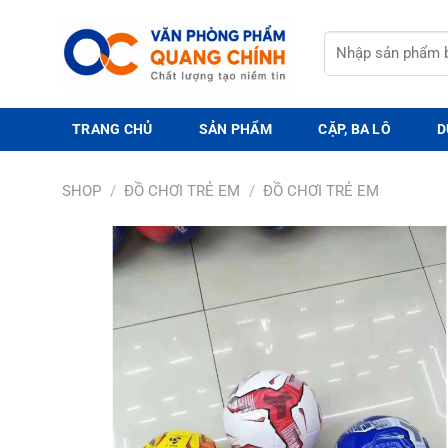
Bỏ
qua
Tìm
nội
kiếm:
dung
TRANG CHỦ
SẢN PHẨM
CẶP, BA LÔ
D
SHOP
/
ĐỒ CHƠI TRẺ EM
/
ĐỒ CHƠI TRẺ EM