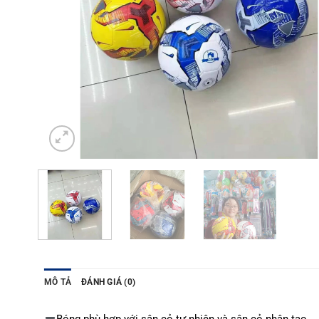
MÔ TẢ
ĐÁNH GIÁ (0)
Bóng phù hợp với sân cỏ tự nhiên và sân cỏ nhân tạo.