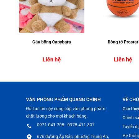
hâm
Gấu bông Capybara
Bóng rổ Prostar
Liên hệ
Liên hệ
VĂN PHÒNG PHẨM QUANG CHÍNH
VỀ CHÚ
Đối tác tin cậy cung cấp văn phòng phẩm
Giới thiệ
chất lượng cho mọi khách hàng.
Chính s
0971.041.708 - 0978.411.307
Tuyển d
Hệ thốn
676 đường Ấp Bắc, phường Trung An,