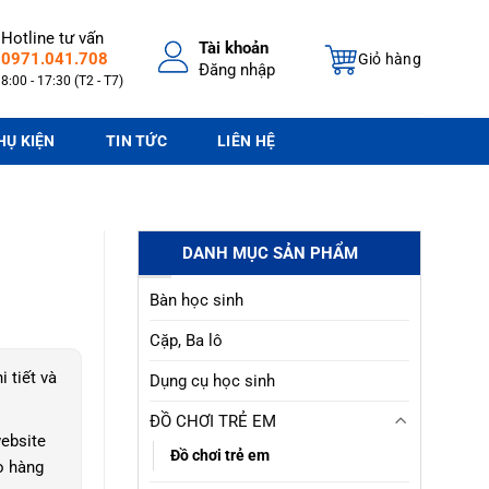
Hotline tư vấn
Tài khoản
0971.041.708
Giỏ hàng
Đăng nhập
8:00 - 17:30 (T2 - T7)
HỤ KIỆN
TIN TỨC
LIÊN HỆ
DANH MỤC SẢN PHẨM
Bàn học sinh
Cặp, Ba lô
i tiết và
Dụng cụ học sinh
ĐỒ CHƠI TRẺ EM
ebsite
Đồ chơi trẻ em
o hàng