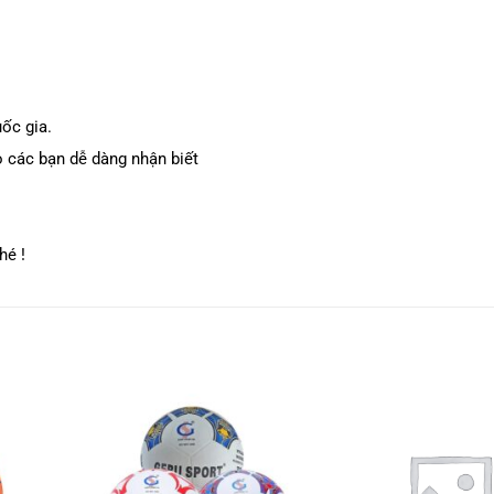
uốc gia.
o các bạn dễ dàng nhận biết
hé !