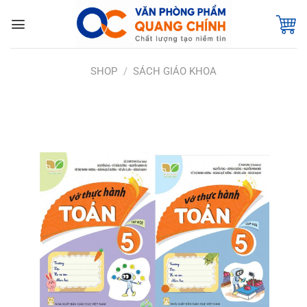
Bỏ
qua
nội
dung
SHOP
/
SÁCH GIÁO KHOA