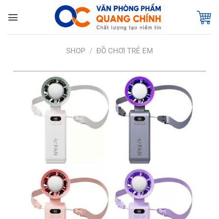
Bỏ
qua
nội
dung
SHOP
/
ĐỒ CHƠI TRẺ EM