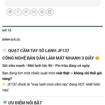
MÔ TẢ
ĐÁNH GIÁ (0)
QUẠT CẦM TAY SÒ LẠNH JF137
CÔNG NGHỆ BÁN DẪN LÀM MÁT NHANH 3 GIÂY
Gió siêu mạnh • Mát lạnh tức thì • Pin trâu dùng cả ngày
Bạn đang tìm một chiếc quạt mini
mát thật — không chỉ thổi gió
nóng?
JF137 chính là “máy lạnh mini cầm tay” đang HOT nhất hiện
nay!
ƯU ĐIỂM NỔI BẬT