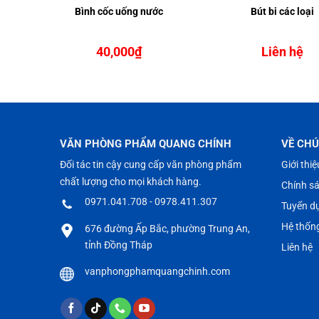
quang
Bình cốc uống nước
Bút bi các loại
40,000
₫
Liên hệ
VĂN PHÒNG PHẨM QUANG CHÍNH
VỀ CHÚ
Đối tác tin cậy cung cấp văn phòng phẩm
Giới thiệ
chất lượng cho mọi khách hàng.
Chính s
0971.041.708 - 0978.411.307
Tuyển d
Hệ thốn
676 đường Ấp Bắc, phường Trung An,
tỉnh Đồng Tháp
Liên hệ
vanphongphamquangchinh.com