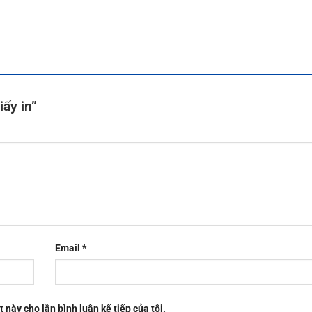
iấy in”
Email
*
t này cho lần bình luận kế tiếp của tôi.