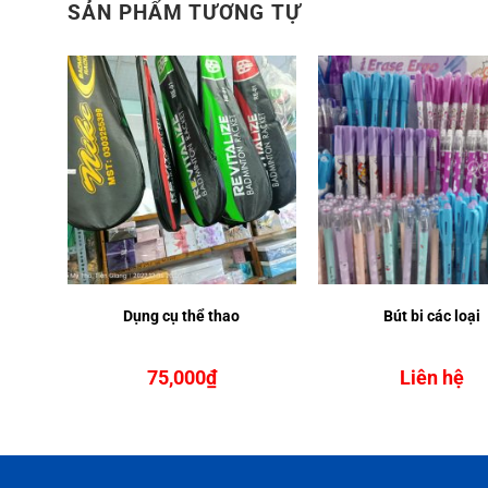
SẢN PHẨM TƯƠNG TỰ
wer –
Dụng cụ thể thao
Bút bi các loại
75,000
₫
Liên hệ