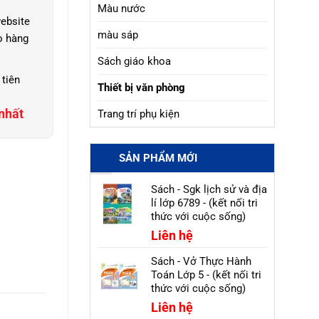
Màu nước
ebsite
màu sáp
o hàng
Sách giáo khoa
 tiên
Thiết bị văn phòng
nhất
Trang trí phụ kiện
SẢN PHẨM MỚI
Sách - Sgk lịch sử và địa
lí lớp 6789 - (kết nối tri
thức với cuộc sống)
Liên hệ
Sách - Vở Thực Hành
Toán Lớp 5 - (kết nối tri
thức với cuộc sống)
Liên hệ