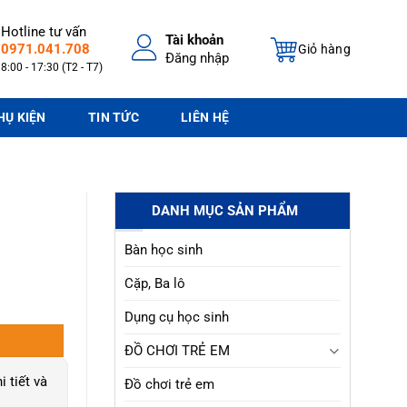
Hotline tư vấn
Tài khoản
0971.041.708
Giỏ hàng
Đăng nhập
8:00 - 17:30 (T2 - T7)
HỤ KIỆN
TIN TỨC
LIÊN HỆ
DANH MỤC SẢN PHẨM
Bàn học sinh
Cặp, Ba lô
Dụng cụ học sinh
ĐỒ CHƠI TRẺ EM
i tiết và
Đồ chơi trẻ em