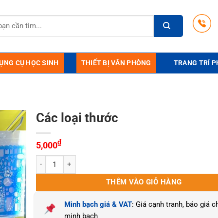
ỤNG CỤ HỌC SINH
THIẾT BỊ VĂN PHÒNG
TRANG TRÍ P
Các loại thước
₫
5,000
Các loại thước số lượng
THÊM VÀO GIỎ HÀNG
Minh bạch giá & VAT
: Giá cạnh tranh, báo giá ch
minh bạch