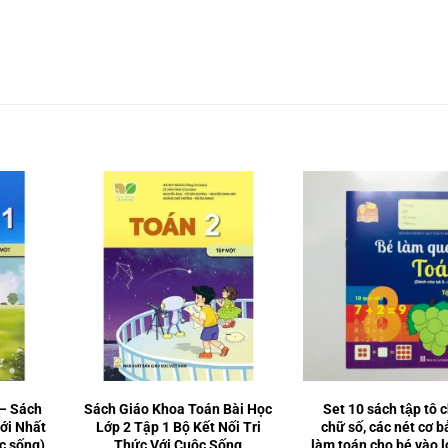
 – Sách
Sách Giáo Khoa Toán Bài Học
Set 10 sách tập tô ch
ới Nhất
Lớp 2 Tập 1 Bộ Kết Nối Tri
chữ số, các nét cơ b
ộc sống)
Thức Với Cuộc Sống
làm toán cho bé vào l