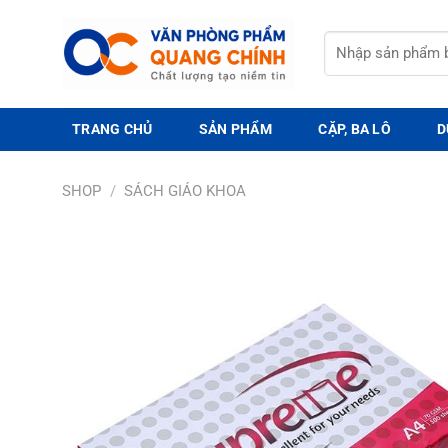
Bỏ
qua
Tìm
nội
kiếm:
dung
TRANG CHỦ
SẢN PHẨM
CẶP, BA LÔ
D
SHOP
/
SÁCH GIÁO KHOA