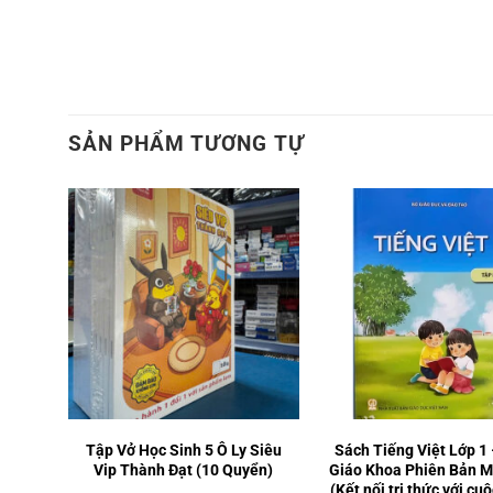
SẢN PHẨM TƯƠNG TỰ
lí lớp
Tập Vở Học Sinh 5 Ô Ly Siêu
Sách Tiếng Việt Lớp 1
 với
Vip Thành Đạt (10 Quyển)
Giáo Khoa Phiên Bản M
(Kết nối tri thức với cu