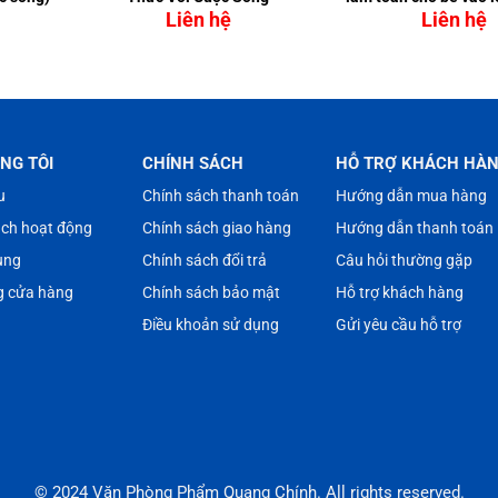
6 tuổi
Liên hệ
Liên hệ
NG TÔI
CHÍNH SÁCH
HỖ TRỢ KHÁCH HÀ
u
Chính sách thanh toán
Hướng dẫn mua hàng
ách hoạt động
Chính sách giao hàng
Hướng dẫn thanh toán
ụng
Chính sách đổi trả
Câu hỏi thường gặp
g cửa hàng
Chính sách bảo mật
Hỗ trợ khách hàng
Điều khoản sử dụng
Gửi yêu cầu hỗ trợ
© 2024 Văn Phòng Phẩm Quang Chính. All rights reserved.