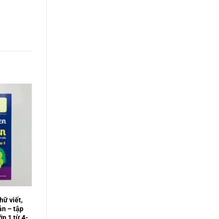
ữ viết,
ản – tập
ớp 1 từ 4-