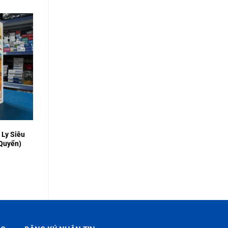
 Ly Siêu
 Quyển)