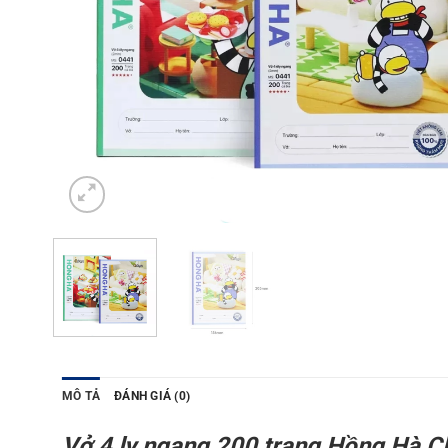
MÔ TẢ
ĐÁNH GIÁ (0)
Vở 4 ly ngang 200 trang Hồng Hà Cl