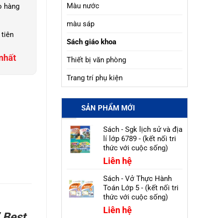
Màu nước
o hàng
màu sáp
 tiên
Sách giáo khoa
nhất
Thiết bị văn phòng
Trang trí phụ kiện
SẢN PHẨM MỚI
Sách - Sgk lịch sử và địa
lí lớp 6789 - (kết nối tri
thức với cuộc sống)
Liên hệ
Sách - Vở Thực Hành
Toán Lớp 5 - (kết nối tri
thức với cuộc sống)
Liên hệ
 Best