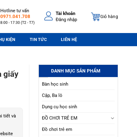
Hotline tư vấn
Tài khoản
0971.041.708
Giỏ hàng
Đăng nhập
8:00 - 17:30 (T2 - T7)
HỤ KIỆN
TIN TỨC
LIÊN HỆ
DANH MỤC SẢN PHẨM
 giấy
Bàn học sinh
Cặp, Ba lô
Dụng cụ học sinh
i tiết và
ĐỒ CHƠI TRẺ EM
Đồ chơi trẻ em
ebsite