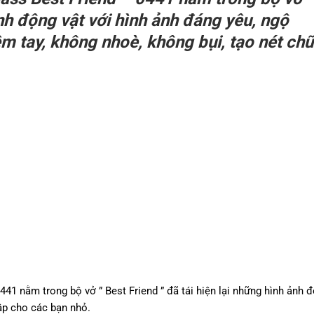
ảnh động vật với hình ảnh đáng yêu, ngộ
 êm tay, không nhoè, không bụi, tạo nét ch
41 nằm trong bộ vở ” Best Friend ” đã tái hiện lại những hình ảnh đ
ập cho các bạn nhỏ.