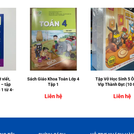
 viết,
Sách Giáo Khoa Toán Lớp 4
Tập Vở Học Sinh 5 Ô
n – tập
Tập 1
Vip Thành Đạt (10
p 1 từ 4-
Liên hệ
Liên hệ