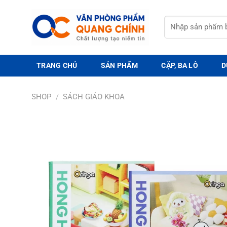
Bỏ
qua
Tìm
nội
kiếm:
dung
TRANG CHỦ
SẢN PHẨM
CẶP, BA LÔ
D
SHOP
/
SÁCH GIÁO KHOA