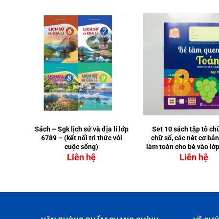
p 1+2
Sách – Sgk lịch sử và địa lí lớp
Set 10 sách tập tô chữ
6789 – (kết nối tri thức với
chữ số, các nét cơ bả
cuộc sống)
làm toán cho bé vào lớ
6 tuổi
Liên hệ
Liên hệ