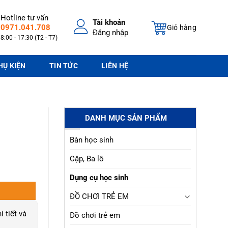
Hotline tư vấn
Tài khoản
0971.041.708
Giỏ hàng
Đăng nhập
8:00 - 17:30 (T2 - T7)
HỤ KIỆN
TIN TỨC
LIÊN HỆ
DANH MỤC SẢN PHẨM
Bàn học sinh
Cặp, Ba lô
Dụng cụ học sinh
ĐỒ CHƠI TRẺ EM
i tiết và
Đồ chơi trẻ em