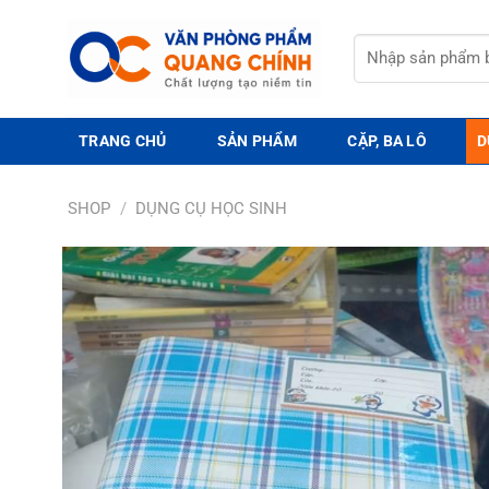
Bỏ
qua
Tìm
nội
kiếm:
dung
TRANG CHỦ
SẢN PHẨM
CẶP, BA LÔ
D
SHOP
/
DỤNG CỤ HỌC SINH