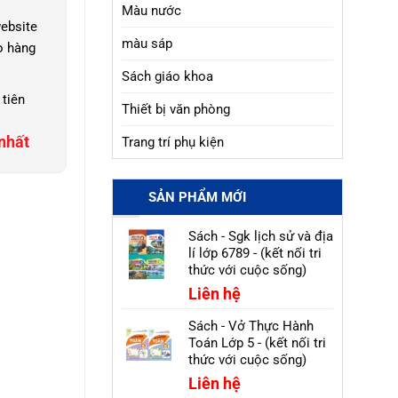
Màu nước
ebsite
màu sáp
o hàng
Sách giáo khoa
 tiên
Thiết bị văn phòng
nhất
Trang trí phụ kiện
SẢN PHẨM MỚI
Sách - Sgk lịch sử và địa
lí lớp 6789 - (kết nối tri
thức với cuộc sống)
Liên hệ
Sách - Vở Thực Hành
Toán Lớp 5 - (kết nối tri
thức với cuộc sống)
Liên hệ