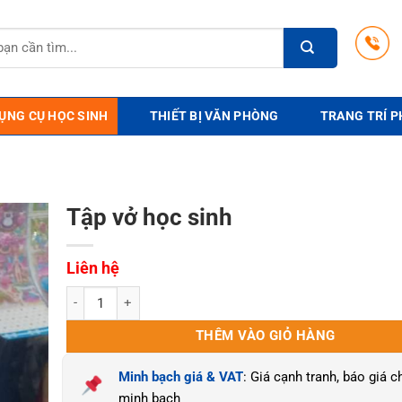
ỤNG CỤ HỌC SINH
THIẾT BỊ VĂN PHÒNG
TRANG TRÍ P
Tập vở học sinh
Liên hệ
Tập vở học sinh số lượng
THÊM VÀO GIỎ HÀNG
Minh bạch giá & VAT
: Giá cạnh tranh, báo giá ch
minh bạch