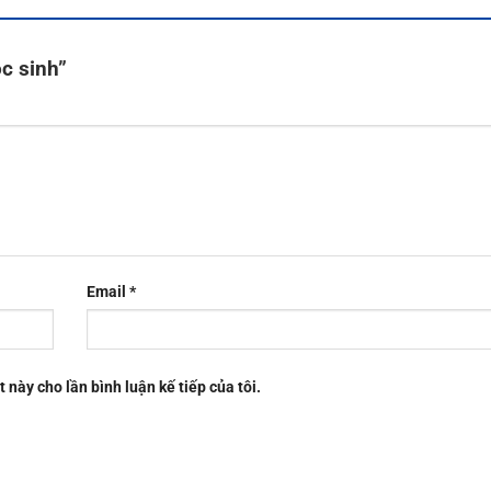
ọc sinh”
Email
*
t này cho lần bình luận kế tiếp của tôi.