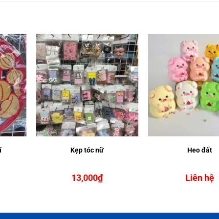
í
Kẹp tóc nữ
Heo đất
13,000
₫
Liên hệ