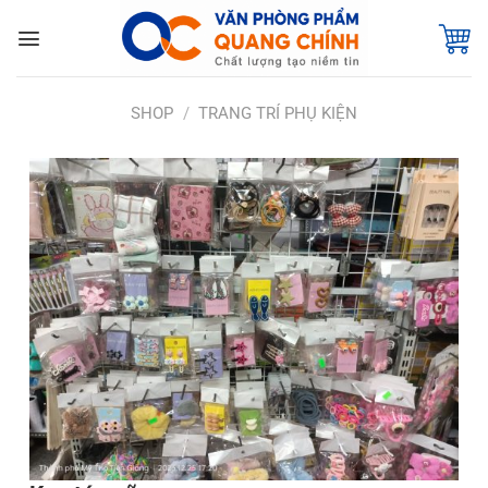
Bỏ
qua
nội
dung
SHOP
/
TRANG TRÍ PHỤ KIỆN