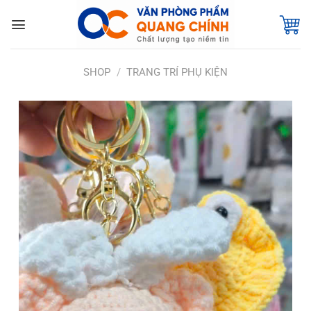
Bỏ
qua
nội
dung
SHOP
/
TRANG TRÍ PHỤ KIỆN